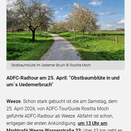
Obstbaumblüte im Uedemer Bruch © Rositta Moch
ADFC-Radtour am 25. April: "Obstbaumblüte in und
um´s Uedemerbruch"
Weeze
. Schon stark gebucht ist die am Samstag, dem
25. April 2026, von ADFC-TourGuide Rositta Moch
geführte ADFC-Radtour ab Weeze. Abfahrt ist schon,
entgegen der ersten Ankündigung
um 13 Uhr am
Marktcafé Weeze,
Wasserstraße 33;
über 43 km geht es