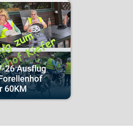
-26 Ausflug
Forellenhof
er 60KM