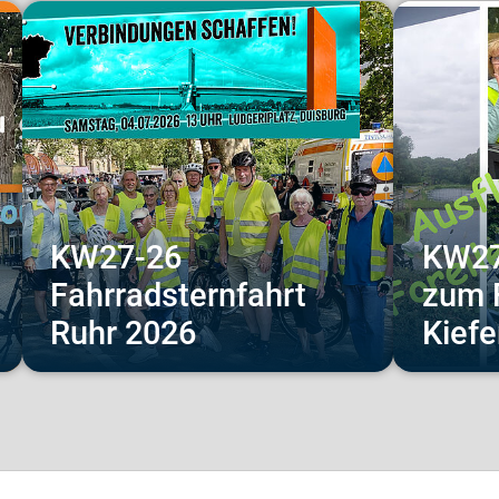
KW27-26
KW27
Fahrradsternfahrt
zum 
Ruhr 2026
Kief