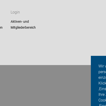
Login
Aktiven- und
en
Mitgliederbereich
Wir 
pers
einz
Klic
‚Ein
Ihre
Cook
‚Ein