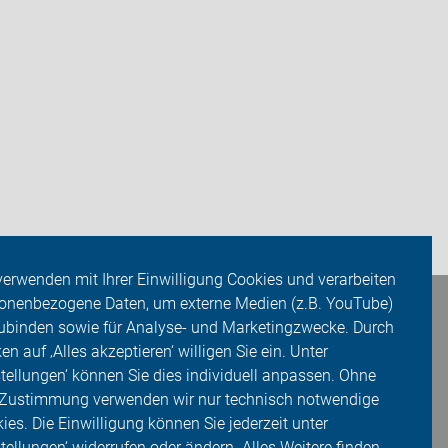
verwenden mit Ihrer Einwilligung Cookies und verarbeiten
onenbezogene Daten, um externe Medien (z.B. YouTube)
ubinden sowie für Analyse- und Marketingzwecke. Durch
ken auf ‚Alles akzeptieren‘ willigen Sie ein. Unter
stellungen‘ können Sie dies individuell anpassen. Ohne
 Zustimmung verwenden wir nur technisch notwendige
ies. Die Einwilligung können Sie jederzeit unter
stellungen‘ widerrufen oder ändern. Alles Weitere finden