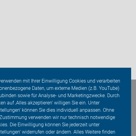
verwenden mit Ihrer Einwilligung Cookies und verarbeiten
onenbezogene Daten, um externe Medien (z.B. YouTube)
ubinden sowie für Analyse- und Marketingzwecke. Durch
ken auf ‚Alles akzeptieren‘ willigen Sie ein. Unter
stellungen‘ können Sie dies individuell anpassen. Ohne
 Zustimmung verwenden wir nur technisch notwendige
ies. Die Einwilligung können Sie jederzeit unter
stellungen‘ widerrufen oder ändern. Alles Weitere finden