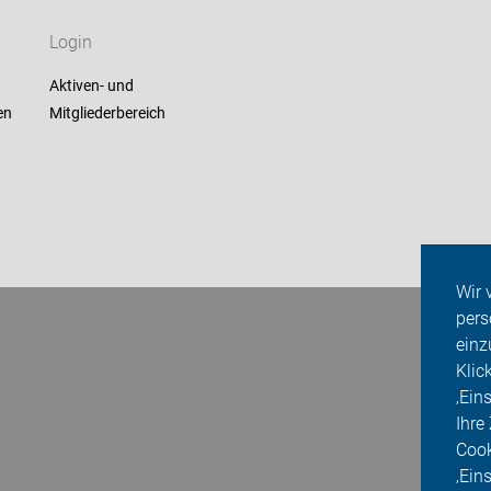
Login
Aktiven- und
en
Mitgliederbereich
Wir 
pers
einz
Klic
‚Ein
Ihre
Cook
‚Ein