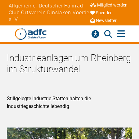
Mitglied werden
Allgemeiner Deutscher Fahrrad-
Club Ortsverein Dinslaken-Voerde
Spenden
e. V.
Newsletter
Industrieanlagen um Rheinberg
im Strukturwandel
Stillgelegte Industrie-Stätten halten die
Industriegeschichte lebendig