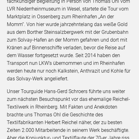
fachkundiger Begleitung in Person von Thomas Ohl vom
LVR Niederrheinmuseum in Wesel, startete die Tour vom
Marktplatz in Ossenberg zum Rheinhafen „An der
Momm“. Von hier wurde jahrzehntelang das weiße Gold
aus dem Borther Steinsalzbergwerk mit der Grubenbahn
zum Solvay-Hafen an der Momm gefahren und dort mit
Kränen auf Binnenschiffe verladen, bevor die Reise auf
dem Wasser fortgesetzt wurde. Seit 2014 haben den
Transport nun LKW’s übernommen und im Rheinhafen
werden heute nur noch Kalkstein, Anthrazit und Kohle für
das Solvay-Werk angeliefert.
Unser Tourguide Hans-Gerd Schroers führte uns weiter
zum nächsten Besuchspunkt vor das ehemalige Reichel-
Textilwerk in Rheinberg. Mit Fakten und Anekdoten
brachte uns Thomas Ohl die Geschichte des
Textilfabrikanten Herbert Reichel näher, der zu besten
Zeiten 2.000 Mitarbeitende in seinem Werk beschäftigte.
Aber die Konjunktur- und Textilflaute der 70-er Jahre riss