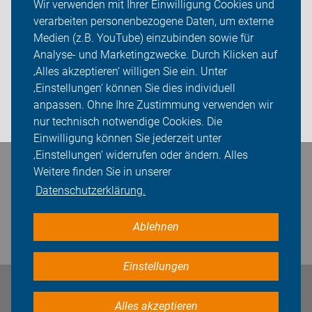
Wir verwenden mit Ihrer Einwilligung Cookies und
verarbeiten personenbezogene Daten, um externe
ADFC Dinslaken-Voerde
Medien (z.B. YouTube) einzubinden sowie für
Analyse- und Marketingzwecke. Durch Klicken auf
Sei dabei
‚Alles akzeptieren‘ willigen Sie ein. Unter
Presse
‚Einstellungen‘ können Sie dies individuell
anpassen. Ohne Ihre Zustimmung verwenden wir
Login
nur technisch notwendige Cookies. Die
Einwilligung können Sie jederzeit unter
‚Einstellungen‘ widerrufen oder ändern. Alles
Weitere finden Sie in unserer
Bleiben Sie in Kontakt
Datenschutzerklärung.
Ablehnen
Einstellungen
Impressum
Datenschutz
Cookie-Einstellungen
Alles akzeptieren