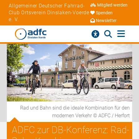
Mitglied werden
Allgemeiner Deutscher Fahrrad-
Club Ortsverein Dinslaken-Voerde
Spenden
e. V.
Newsletter
Rad und Bahn sind die ideale Kombination für den
modernen Verkehr © ADFC / Herfort
ADFC zur DB-Konferenz: Rad-