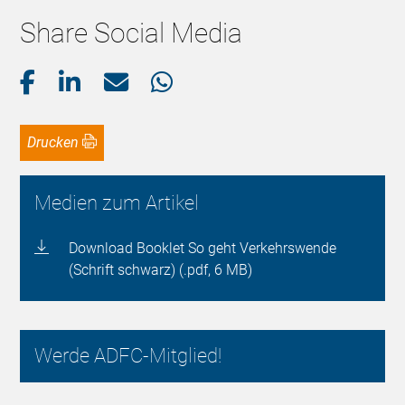
Share Social Media
Drucken
Medien zum Artikel
Download Booklet So geht Verkehrswende
(Schrift schwarz) (.pdf, 6 MB)
Werde ADFC-Mitglied!