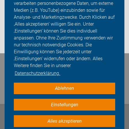
verarbeiten personenbezogene Daten, um externe
ADFC Dinslaken-Voerde
Medien (z.B. YouTube) einzubinden sowie für
Analyse- und Marketingzwecke. Durch Klicken auf
Sei dabei
‚Alles akzeptieren‘ willigen Sie ein. Unter
Presse
‚Einstellungen‘ können Sie dies individuell
anpassen. Ohne Ihre Zustimmung verwenden wir
Login
nur technisch notwendige Cookies. Die
Einwilligung können Sie jederzeit unter
‚Einstellungen‘ widerrufen oder ändern. Alles
Bleiben Sie in Kontakt
Weitere finden Sie in unserer
Datenschutzerklärung.
Ablehnen
Einstellungen
Impressum
Datenschutz
Cookie-Einstellungen
Alles akzeptieren