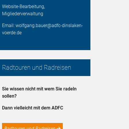
Website-Bearbeitung,
Migliederverwaltung
Email: wolfgang.bauer@adfc-dinslaken-
voerde.de
Radtouren und Radreisen
Sie wissen nicht mit wem Sie radeln
sollen?
Dann vielleicht mit dem ADFC
Radtouren und Radreisen