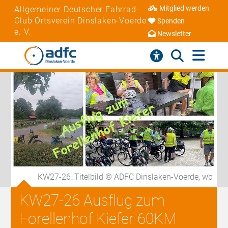
Mitglied werden
Allgemeiner Deutscher Fahrrad-
Club Ortsverein Dinslaken-Voerde
Spenden
e. V.
Newsletter
KW27-26_Titelbild © ADFC Dinslaken-Voerde, wb
KW27-26 Ausflug zum
Forellenhof Kiefer 60KM