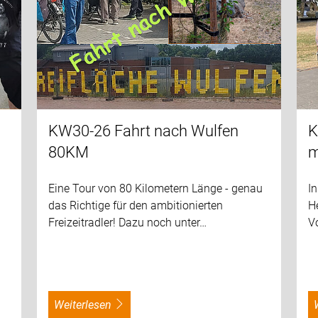
KW30-26 Fahrt nach Wulfen
K
80KM
m
Eine Tour von 80 Kilometern Länge - genau
I
das Richtige für den ambitionierten
He
Freizeitradler! Dazu noch unter…
Vo
s
weiterlesen