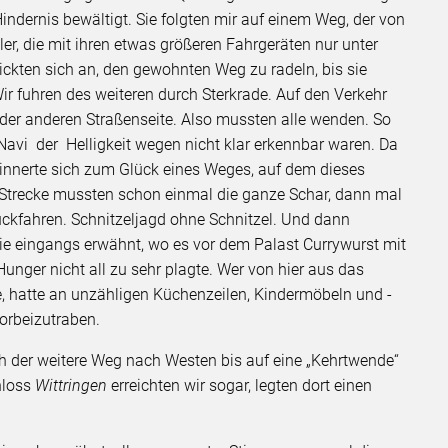
Hindernis bewältigt. Sie folgten mir auf einem Weg, der von
, die mit ihren etwas größeren Fahrgeräten nur unter
ckten sich an, den gewohnten Weg zu radeln, bis sie
r fuhren des weiteren durch Sterkrade. Auf den Verkehr
der anderen Straßenseite. Also mussten alle wenden. So
avi der Helligkeit wegen nicht klar erkennbar waren. Da
rinnerte sich zum Glück eines Weges, auf dem dieses
n Strecke mussten schon einmal die ganze Schar, dann mal
rückfahren. Schnitzeljagd ohne Schnitzel. Und dann
e eingangs erwähnt, wo es vor dem Palast Currywurst mit
unger nicht all zu sehr plagte. Wer von hier aus das
 hatte an unzähligen Küchenzeilen, Kindermöbeln und -
rbeizutraben.
h der weitere Weg nach Westen bis auf eine „Kehrtwende“
hloss
Wittringen
erreichten wir sogar, legten dort einen