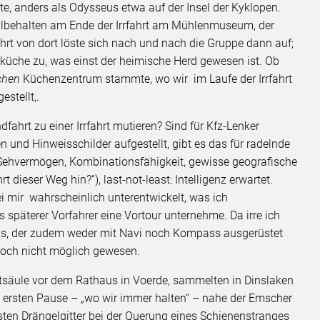
te, anders als Odysseus etwa auf der Insel der Kyklopen.
hlbehalten am Ende der Irrfahrt am Mühlenmuseum, der
hrt von dort löste sich nach und nach die Gruppe dann auf;
uküche zu, was einst der heimische Herd gewesen ist. Ob
chen
Küchenzentrum stammte, wo wir im Laufe der Irrfahrt
estellt,.
hrt zu einer Irrfahrt mutieren? Sind für Kfz-Lenker
 und Hinweisschilder aufgestellt, gibt es das für radelnde
Sehvermögen, Kombinationsfähigkeit, gewisse geografische
dieser Weg hin?“), last-not-least: Intelligenz erwartet.
i mir wahrscheinlich unterentwickelt, was ich
 späterer Vorfahrer eine Vortour unternehme. Da irre ich
s, der zudem weder mit Navi noch Kompass ausgerüstet
edoch nicht möglich gewesen.
ottsäule vor dem Rathaus in Voerde, sammelten in Dinslaken
er ersten Pause – „wo wir immer halten“ – nahe der Emscher
rsten Drängelgitter bei der Querung eines Schienenstranges