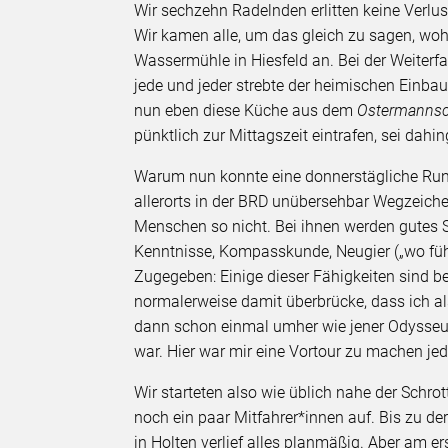
Wir sechzehn Radelnden erlitten keine Verlus
Wir kamen alle, um das gleich zu sagen, wo
Wassermühle in Hiesfeld an. Bei der Weiterfa
jede und jeder strebte der heimischen Einba
nun eben diese Küche aus dem
Ostermanns
pünktlich zur Mittagszeit eintrafen, sei dahing
Warum nun konnte eine donnerstägliche Rundfa
allerorts in der BRD unübersehbar Wegzeichen
Menschen so nicht. Bei ihnen werden gutes 
Kenntnisse, Kompasskunde, Neugier („wo führt 
Zugegeben: Einige dieser Fähigkeiten sind be
normalerweise damit überbrücke, dass ich als
dann schon einmal umher wie jener Odysseu
war. Hier war mir eine Vortour zu machen j
Wir starteten also wie üblich nahe der Schr
noch ein paar Mitfahrer*innen auf. Bis zu d
in Holten verlief alles planmäßig. Aber am e