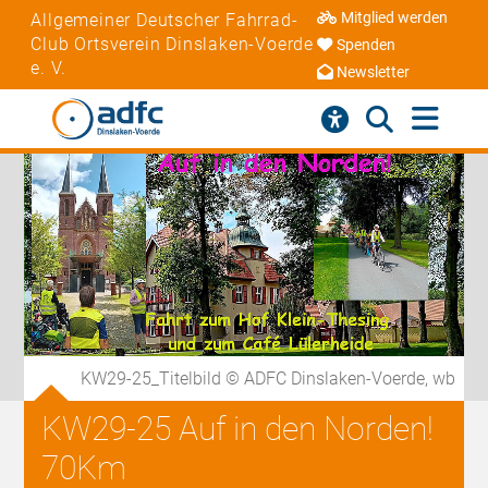
Mitglied werden
Allgemeiner Deutscher Fahrrad-
Club Ortsverein Dinslaken-Voerde
Spenden
e. V.
Newsletter
KW29-25_Titelbild © ADFC Dinslaken-Voerde, wb
KW29-25 Auf in den Norden!
70Km