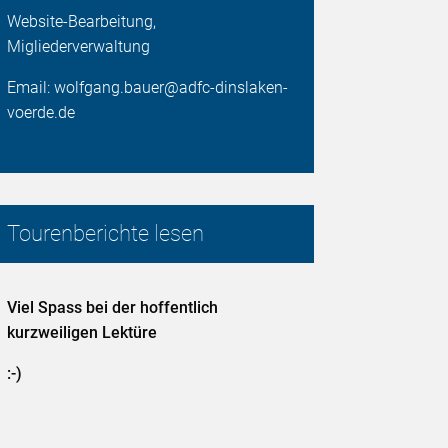
Website-Bearbeitung,
Migliederverwaltung
Email: wolfgang.bauer@adfc-dinslaken-
voerde.de
Tourenberichte lesen
Viel Spass bei der hoffentlich
kurzweiligen Lektüre
:-)