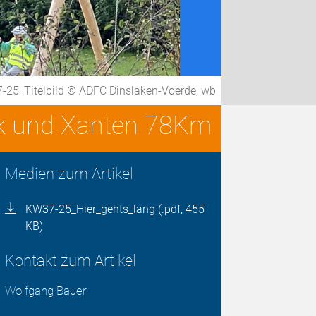
25_Titelbild © ADFC Dinslaken-Voerde, wb
k und Xanten 78Km
Medien zum Artikel
KW37-25_Hier_gehts_lang (.pdf, 455
KB)
Kontakt zum Artikel
Wolfgang Bauer