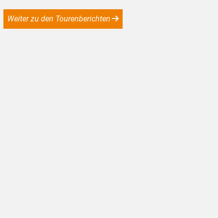
Weiter zu den Tourenberichten
KW37-25_wb02_Alpen-Labbeck-Xanten © ADFC Dinslaken-Voerde, wb